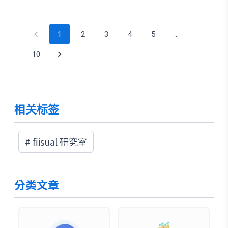
2,000 亿美元 TAM 与近 200 亿美元 standalone
CPU revenue visibility，使 NVDA 从 GPU
1
2
3
4
5
…
platform 扩张为更完整的 AI infrastructure
supplier。不过，后续仍需追踪 Vera Rubin 下半
10
年 ramp、standalone Vera CPU 是否能形成独立
收入曲线，以及中国 Data Center compute
revenue 持续未纳入展望所带来的中期不确定性。
相关标签
#
fiisual 研究室
分类文章