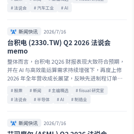
上大幅提高资本支出，使自由现金流两年来首度转
# 
法说会
# 
汽车工业
# 
AI
负，短期获利能力仍将承受压力。然而，管理层对
长期策略展现高度信心，持续加码投资
Optimus、FSD、Robotaxi、AI 晶片与能源业务。
新闻快讯
2026/7/16
其中，Optimus 目标成为第一个能自主执行通用
台积电 (2330.TW) Q2 2026 法说会
任务的机器人；FSD 与 Robotaxi 持续累积技术与
memo
营运验证，朝自动化车队平台发展；能源业务则受
整体而言，台积电 2Q26 财报表现大致符合预期，
惠于 AI 资料中心、电网现代化及储能需求，
并在 AI 与高效能运算需求持续增强下，再度上修
Megapack 与 Megapod 可望成为下一波成长引
2026 年全年营收成长展望，反映先进制程订单能
擎。整体而言，Tesla 正同步布局 AI、机器人、自
见度与中长期成长动能仍相当强劲。然而，短期获
动驾驶、半导体与能源五大领域，打造涵盖晶片、
# 
股票
# 
新闻
# 
主编精选
# 
fiisual 研究室
利表现仍面临多项压力，包括 N2 进入大规模量产
算力、车辆、机器人与能源的垂直整合生态系。短
# 
法说会
# 
半导体
# 
AI
# 
制造业
爬坡阶段、海外晶圆厂成本较高，预期下半年毛利
期而言，市场仍将聚焦自由现金流是否支撑得了高
率将较上半年承压。另一方面，公司上修全年资本
额资本支出，以及 FSD、Robotaxi 与 Optimus 的
支出至 600 亿至 640 亿美元，并加速扩充 N3、
商业化进度；长期而言，若上述新事业能如预期放
新闻快讯
2026/7/16
N2、先进封装及美国产能，显示管理层判断目前
量，Tesla 有望摆脱对电动车业务的依赖，开启下
艾司摩尔 (ASML) Q2 2026 法说会