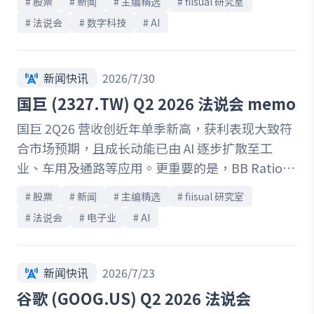
# 
股票
# 
新闻
# 
主编精选
# 
fiisual 研究室
理层再次强调 AI 基础建设需求仍然强劲，并透过
# 
法说会
# 
数字科技
# 
AI
多模型策略、自研晶片及 Seat + Consumption 商
业模式持续提升平台竞争力，公司已逐步将投资转
化为实际营收。不过，市场后续仍需观察于资本支
新闻快讯
2026/7/30
出扩张下的毛利率、自由现金流及 Azure 成长，以
国巨 (2327.TW) Q2 2026 法说会 memo
持续验证 AI 投资报酬率及长期获利能力。
国巨 2Q26 营收创近年单季新高，获利表现大致符
合市场预期，且成长动能已由 AI 逐步扩散至工
业、车用及通路等应用。更重要的是，BB Ratio
于季末升至 2.2，预期第三季商品级与特规级产品
# 
股票
# 
新闻
# 
主编精选
# 
fiisual 研究室
的产能利用率均将提高至 90%以上，显示终端需
# 
法说会
# 
电子业
# 
AI
求维持强劲，产业供需结构亦逐步转趋紧俏。部分
客户已开始与公司签订 LTA，并愿意支付溢价以确
保供应，有助提升订单、价格及获利能见度；同
新闻快讯
2026/7/23
时，高容值 MLCC 需求快速成长，加上设备交期偏
谷歌 (GOOG.US) Q2 2026 法说会
长、新增产能仅能逐季开出，短期供给弹性仍相对