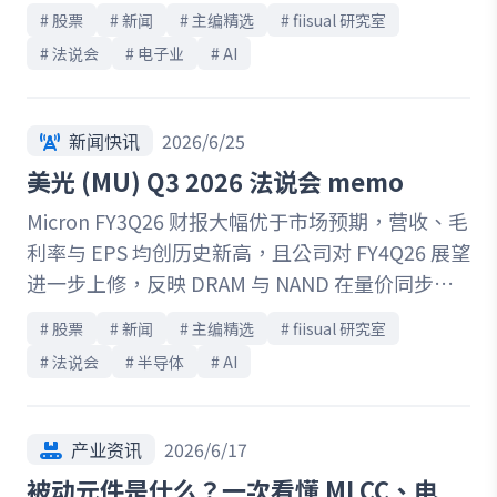
为获利动能。虽然本季出货量大致持平，但在
# 
股票
# 
新闻
# 
主编精选
# 
fiisual 研究室
DDR4 与 LPDDR4 需求强劲、DDR4 供给持续吃
# 
法说会
# 
电子业
# 
AI
紧，以及 AI 基础设施与伺服器应用占比提升的带
动下，公司产品组合与价格结构均持续改善。展望
后续，管理层对 3Q26 营运维持正向看法，获利率
新闻快讯
2026/6/25
仍有进一步提升空间，且多年期长约比重增加有助
美光 (MU) Q3 2026 法说会 memo
于强化营收与获利能见度。中长期来看，AI 需求正
Micron FY3Q26 财报大幅优于市场预期，营收、毛
推动记忆体产业出现结构性变化，降低过往景气循
利率与 EPS 均创历史新高，且公司对 FY4Q26 展望
环波动对产业的影响，整体供给短缺有望延续至
进一步上修，反映 DRAM 与 NAND 在量价同步提
2028 年以后。随着南亚科新厂预计于 2028 年开始
升下，获利能力已大幅突破过往周期高点。本次财
量产，公司将在供不应求趋势延续、AI 相关产品占
# 
股票
# 
新闻
# 
主编精选
# 
fiisual 研究室
报会议亮点在于公司宣布已签订 16 份 SCA，将部
比提升及产能扩张的共同带动下，持续强化中长期
# 
法说会
# 
半导体
# 
AI
分业务转向具长约、价格区间与底价保障的合作模
成长动能与产业竞争地位。
式，不仅使约 1,000 亿美元最低合约收入具高度能
见度，也显著降低记忆体产业过往价格大幅波动对
产业资讯
2026/6/17
获利的影响。展望后续，随 HBM 订单能见度延伸
被动元件是什么？一次看懂 MLCC、电