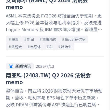
供需缺口远高于市场预期，且 AI 结构性需求仍持
一阶段以 AI 为核心的长期成长周期。
memo
续上行。展望中长期，随先进制程产能逐步开出、
ASML 本次法说会 FY2Q26 财报全面优于预期，更
A14 技术于 2028 年量产，以及 AI、Agentic AI 与
大幅上修 FY26 全年营收与毛利率指引，反映先进
先进封装需求延续，台积电凭借技术、制造能力与
Logic、Memory 及 IBM 需求同步增强。管理层进
客户信任所建立的竞争优势仍难以撼动。因此，短
一步提供 2027-2028 年产能规划，提升 Low-NA
期面临毛利率下滑与折旧增加对获利及评价的压
# 
股票
# 
新闻
# 
主编精选
# 
fiisual 研究室
EUV 出货预期与产能，且随着 AI 推升先进制程与
力，但长期成长趋势仍维持正向。
# 
法说会
# 
半导体
# 
AI
# 
制造业
HBM 扩产，IBM 升级业务逐步成为第二成长引
擎，加上供应链交付能力改善，ASML 未来成长动
能已由景气循环逐步转向具长期可见度的结构性成
新闻快讯
2026/7/13
长。
南亚科 (2408.TW) Q2 2026 法说会
memo
整体而言，南亚科 2Q26 财报表现大幅优于市场预
期，营收、毛利率与 EPS 均创下单季历史新高，
反映 DRAM 供需紧俏与 ASP 快速上行已明显转化