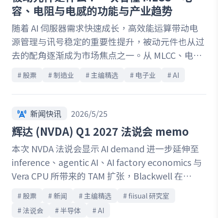
至 2028 年，Micron 在供需紧俏、产品组合升级与
容、电阻与电感的功能与产业趋势
SCA 推升获利能见度的共同带动下，未来营运表现
随着 AI 伺服器需求快速成长，高效能运算带动电
仍具明确上行空间。
源管理与讯号稳定的重要性提升，被动元件也从过
去的配角逐渐成为市场焦点之一。从 MLCC、电阻
到功率电感，这些基础的电子零件是支撑 AI 伺服
# 
股票
# 
制造业
# 
主编精选
# 
电子业
# 
AI
器、GPU与高速传输系统稳定运作的关键。本文将
介绍被动元件的分类、功能与产业趋势，解析在 AI
浪潮下被动元件产业将如何迎来规格升级与结构性
新闻快讯
2026/5/25
成长的机会。
辉达 (NVDA) Q1 2027 法说会 memo
本次 NVDA 法说会显示 AI demand 进一步延伸至
inference、agentic AI、AI factory economics 与
Vera CPU 所带来的 TAM 扩张，Blackwell 在
hyperscaler、model maker、AI cloud 与
# 
股票
# 
新闻
# 
主编精选
# 
fiisual 研究室
sovereign customer 间快速放量；同时，Vera
# 
法说会
# 
半导体
# 
AI
CPU 被定位为 agentic AI 的新增长平台，带来