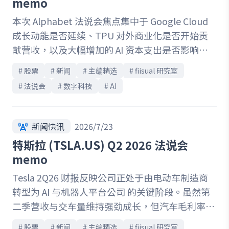
memo
有限，进一步强化国巨的议价能力。随第二季调价
本次 Alphabet 法说会焦点集中于 Google Cloud
效益逐步反映，加上出货量增加及产品组合改善，
成长动能是否延续、TPU 对外商业化是否开始贡
预期第三季营收与获利率可望延续向上，中期营运
献营收，以及大幅增加的 AI 资本支出是否影响获
展望维持正向。
利与现金流。本季公司交出优于市场预期的 Cloud
# 
股票
# 
新闻
# 
主编精选
# 
fiisual 研究室
表现，首次认列 TPU 系统销售收入，并展示 Virgo
# 
法说会
# 
数字科技
# 
AI
Network 等 AI 基础设施布局，显示 AI 商业模式正
由云端服务逐步延伸至基础设施层。同时，Search
广告与 Gemini 发展亦缓解市场对 AI Search 替代
新闻快讯
2026/7/23
效应及模型开发进度的疑虑。然而，管理层也坦言
特斯拉 (TSLA.US) Q2 2026 法说会
AI 算力供给仍偏紧，短期将持续增加第三方算力并
memo
维持高资本支出，Cloud 利润率与 AI 投资回报仍需
Tesla 2Q26 财报反映公司正处于由电动车制造商
透过后续几季营运表现进一步验证。
转型为 AI 与机器人平台公司 的关键阶段。虽然第
二季营收与交车量维持强劲成长，但汽车毛利率持
续受到价格竞争、新产品导入及 AI 投资影响，加
# 
股票
# 
新闻
# 
主编精选
# 
fiisual 研究室