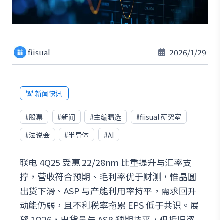
fiisual
2026/1/29
新闻快讯
#
股票
#
新闻
#
主编精选
#
fiisual 研究室
#
法说会
#
半导体
#
AI
联电 4Q25 受惠 22/28nm 比重提升与汇率支
撑，营收符合预期、毛利率优于财测，惟晶圆
出货下滑、ASP 与产能利用率持平，需求回升
动能仍弱，且不利税率拖累 EPS 低于共识。展
望 1Q26，出货量与 ASP 预期持平，但折旧逐