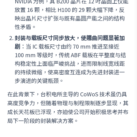
NVIDIA 为例，其 B200 晶片在 12 吋晶圆上仅能
放置 16 颗，相比 H100 的 29 颗大幅下降，反
映出晶片尺寸扩张与既有晶圆产能之间的结构
性矛盾。
封装与载板尺寸同步放大，使翘曲问题显著加
剧
：当 IC 载板尺寸由约 70 mm 推进至接近
100 mm 等级时，传统 ABF 载板在平整度与结
构稳定性上面临严峻挑战，进而限制线宽线距
的持续微缩，使高密度互连成为先进封装进一
步演进的关键瓶颈。
在此背景下，台积电所主导的 CoWoS 技术虽仍具
高度竞争力，但随着物理与制程限制逐步显现，其
成长天花板已浮现，亦迫使公司开始积极思考并布
局下一阶段的封装解决方案。