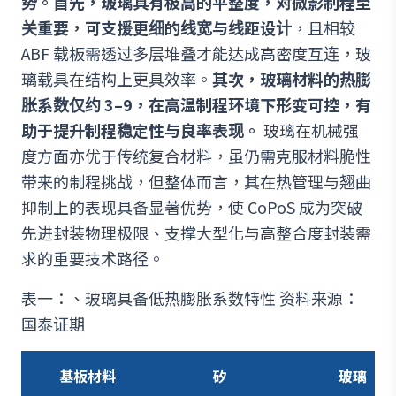
势。首先，玻璃具有极高的平整度，对微影制程至
关重要，可支援更细的线宽与线距设计
，且相较
ABF 载板需透过多层堆叠才能达成高密度互连，玻
璃载具在结构上更具效率。
其次，玻璃材料的热膨
胀系数仅约 3–9，在高温制程环境下形变可控，有
助于提升制程稳定性与良率表现。
玻璃在机械强
度方面亦优于传统复合材料，虽仍需克服材料脆性
带来的制程挑战，但整体而言，其在热管理与翘曲
抑制上的表现具备显著优势，使 CoPoS 成为突破
先进封装物理极限、支撑大型化与高整合度封装需
求的重要技术路径。
表一：、玻璃具备低热膨胀系数特性 资料来源：
国泰证期
基板材料
矽
玻璃