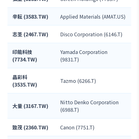
辛耘 (3583.TW)
Applied Materials (AMAT.US)
志圣 (2467.TW)
Disco Corporation (6146.T)
印能科技
Yamada Corporation
(7734.TW)
(9831.T)
晶彩科
Tazmo (6266.T)
(3535.TW)
Nitto Denko Corporation
大量 (3167.TW)
(6988.T)
致茂 (2360.TW)
Canon (7751.T)