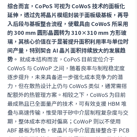
综合而言，CoPoS 可视为 CoWoS 技术的面板化
延伸，透过先将晶片模组封装于面板级基板，再导
入后段与基板整合流程，使载具由 CoWoS 所采用
的 300 mm 圆形晶圆转为 310×310 mm 方形玻
璃，其核心价值在于显著提升面积利用率与单位时
间产量，特别契合 AI 晶片面积持续放大的发展趋
势。
就成本结构而言，CoPoS 目前定位介于
CoWoS 与 CoWoP 之间，随着良率与制程稳定度
逐步提升，未来具备进一步强化成本竞争力的潜
力，但在散热设计上仍与 CoWoS 类似，通常需搭
配额外的热管理方案。相较之下，CoWoS 为目前
最成熟且已全面量产的技术，可有效支援 HBM 堆
叠与高速传输，惟受限于矽中介层制程复杂度与交
期，整体成本亦相对偏高；CoWoP 则以不使用
ABF 基板为特色，使晶片与中介层直接整合于 PCB