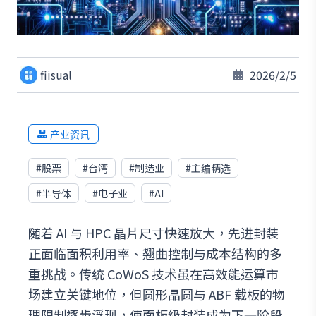
fiisual
2026/2/5
产业资讯
#
股票
#
台湾
#
制造业
#
主编精选
#
半导体
#
电子业
#
AI
随着 AI 与 HPC 晶片尺寸快速放大，先进封装
正面临面积利用率、翘曲控制与成本结构的多
重挑战。传统 CoWoS 技术虽在高效能运算市
场建立关键地位，但圆形晶圆与 ABF 载板的物
理限制逐步浮现，使面板级封装成为下一阶段