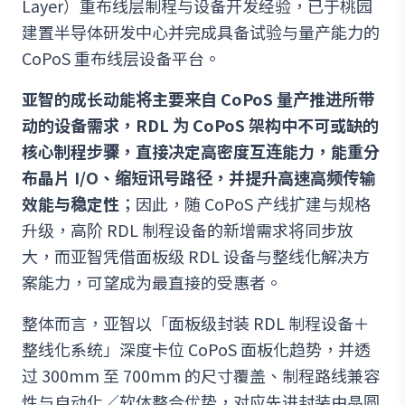
Layer）重布线层制程与设备开发经验，已于桃园
建置半导体研发中心并完成具备试验与量产能力的
CoPoS 重布线层设备平台。
亚智的成长动能将主要来自 CoPoS 量产推进所带
动的设备需求，RDL 为 CoPoS 架构中不可或缺的
核心制程步骤，直接决定高密度互连能力，能重分
布晶片 I/O、缩短讯号路径，并提升高速高频传输
效能与稳定性
；因此，随 CoPoS 产线扩建与规格
升级，高阶 RDL 制程设备的新增需求将同步放
大，而亚智凭借面板级 RDL 设备与整线化解决方
案能力，可望成为最直接的受惠者。
整体而言，亚智以「面板级封装 RDL 制程设备＋
整线化系统」深度卡位 CoPoS 面板化趋势，并透
过 300mm 至 700mm 的尺寸覆盖、制程路线兼容
性与自动化／软体整合优势，对应先进封装由晶圆