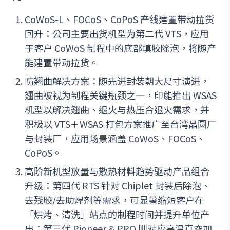
CoWoS-L、FOCoS、CoPoS 产线建置带动拉货
回升：公司主要出货机型为第二代 VTS，应用
于客户 CoWoS 制程中的底部填胶除泡，将随产
能建置带动拉货。
防翘曲解决方案：随先进封装朝大尺寸演进，
翘曲被视为制程关键瓶颈之一，印能推出 WSAS
机型以解决翘曲、退火与热压合退火需求，并
积极以 VTS＋WSAS 打包方案推广至台湾晶圆厂
与封装厂，应用场景涵盖 CoWoS、FOCoS、
CoPoS。
高阶新机型放量与散热材料趋势驱动产品组合
升级：第四代 RTS 针对 Chiplet 封装后除泡、
去残胶/去助焊剂等需求，可显著缩短客户在
「烘烤、清洗」站点的制程时间并提升单位产
出；第三代 Pioneer & PRO 则对应高温真空加