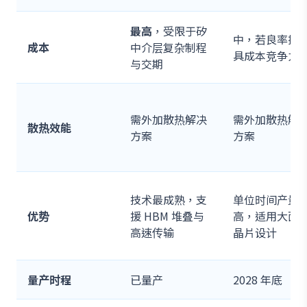
最高
，受限于矽
中，若良率提
成本
中介层复杂制程
具成本竞争力
与交期
需外加散热解决
需外加散热解
散热效能
方案
方案
技术最成熟，支
单位时间产量
优势
援 HBM 堆叠与
高，适用大面
高速传输
晶片设计
量产时程
已量产
2028 年底