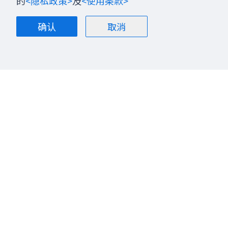
的
<隐私政策>
及
<使用条款>
确认
取消
关于我们
博客
联系我们
股票投资
加入我们
金融商品
隐私政策
全球总经