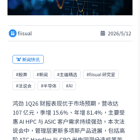
fiisual
2026/5/12
新闻快讯
#
股票
#
新闻
#
主编精选
#
fiisual 研究室
#
法说会
#
半导体
#
AI
鸿劲 1Q26 财报表现优于市场预期，营收达
107 亿元，季增 15.6%、年增 81.4%，主要受
惠 AI HPC 与 ASIC 客户需求持续强劲。本次法
说会中，管理层更新多项新产品进展，包括高
阶 ATC Handler 与 CPO 光电同测分选机等皆