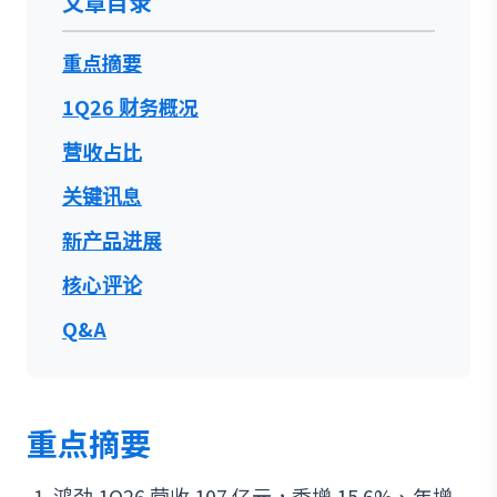
文章目录
重点摘要
1Q26 财务概况
营收占比
关键讯息
新产品进展
核心评论
Q&A
重点摘要
鸿劲 1Q26 营收 107 亿元，季增 15.6%、年增