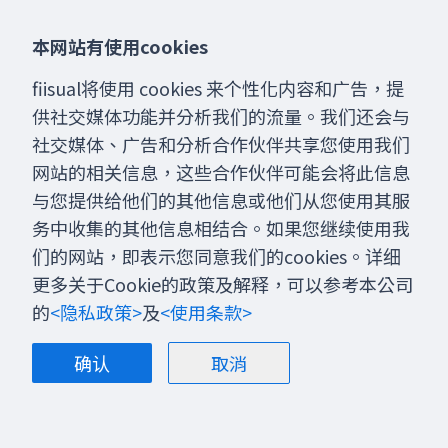
本网站有使用cookies
新闻快讯
2026/7/28
fiisual将使用 cookies 来个性化内容和广告，提
供社交媒体功能并分析我们的流量。我们还会与
两大利空消息夹击，美国科技股重挫
社交媒体、广告和分析合作伙伴共享您使用我们
网站的相关信息，这些合作伙伴可能会将此信息
与您提供给他们的其他信息或他们从您使用其服
热门文章
阅读更多
务中收集的其他信息相结合。如果您继续使用我
们的网站，即表示您同意我们的cookies。详细
更多关于Cookie的政策及解释，可以参考本公司
产业资讯
2026/5/5
的
<隐私政策>
及
<使用条款>
MCCP 到 MCL，微通道冷却技术是什么？有
哪些厂商会受惠？
确认
取消
产业资讯
2026/6/17