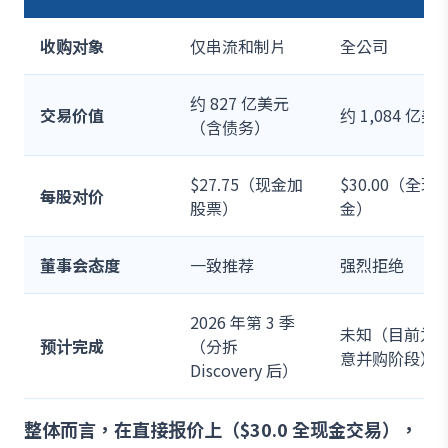
收购对象
仅串流和制片
全公司
约 827 亿美元
交易价值
约 1,084 亿美
（含债务）
$27.75（现金加
$30.00（全现
每股对价
股票）
金）
董事会态度
一致推荐
强烈拒绝
2026 年第 3 季
未知（目前为
预计完成
（分拆
意并购阶段）
Discovery 后）
整体而言，在直接报价上（$30.0 全现金交易），