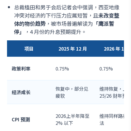
总裁植田和男于会后记者会中强调，西亚地缘
冲突对经济的下行压力应属短暂，且
未改变整
体的物价趋势
，被市场普遍解读为
「鹰派暂
停」
，4 月份的升息预期提升。
项目
2025 年 12 月
2026 年 1 月
政策利率
0.75%
0.75%
恢复中，部分见
维持恢复，上
经济成长
疲软
25/26 财年预
2026上半年降至
维持同样路径
CPI 预测
2% 以下
法