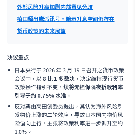
外部风险升高加剧内部意见分歧
植田释出鹰派讯号，暗示升息空间仍存在
货币政策的未来展望
决议重点
日本央行于 2026 年 3 月 19 日召开之货币政策
会议中，以
8 比 1 多数决
，决定维持现行货币
政策操作指引不变，
续将无担保隔夜拆款利率
引导于约 0.75% 水准
。
反对票由高田创委员提出，其认为海外风险引
发物价上涨的二轮效应，导致日本国内物价风
险偏向上行，主张将政策利率进一步调升至约
1.0%。