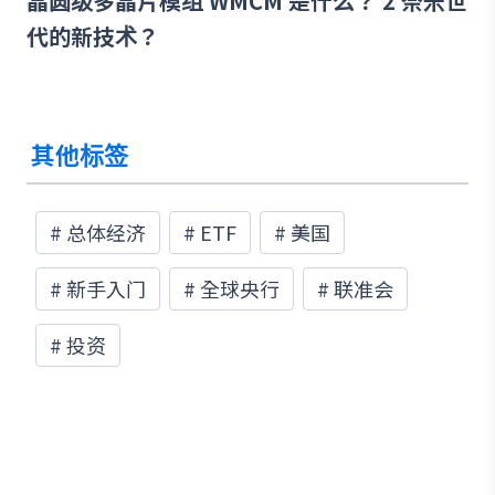
晶圆级多晶片模组 WMCM 是什么？ 2 奈米世
代的新技术？
其他标签
#
总体经济
#
ETF
#
美国
#
新手入门
#
全球央行
#
联准会
#
投资