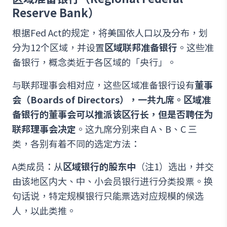
Reserve Bank）
根据Fed Act的规定，将美国依人口以及分布，划
分为12个区域，并设置
区域联邦准备银行
。这些准
备银行，概念类近于各区域的「央行」。
与联邦理事会相对应，这些区域准备银行设有
董事
会（Boards of Directors），一共九席。区域准
备银行的董事会可以推派该区行长，但是否聘任为
联邦理事会决定
。这九席分别来自 A、B、C 三
类，各别有着不同的选定方法：
A类成员：从
区域银行的股东中
（注1）选出，并交
由该地区内大、中、小会员银行进行分类投票。换
句话说，特定规模银行只能票选对应规模的候选
人，以此类推。