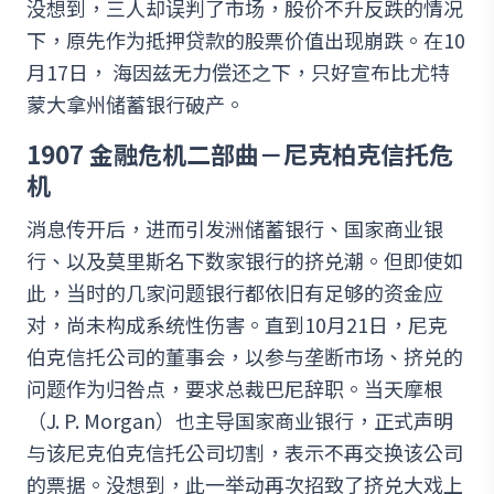
没想到，三人却误判了市场，股价不升反跌的情况
下，原先作为抵押贷款的股票价值出现崩跌。在10
月17日， 海因兹无力偿还之下，只好宣布比尤特
蒙大拿州储蓄银行破产。
1907 金融危机二部曲－尼克柏克信托危
机
消息传开后，进而引发洲储蓄银行、国家商业银
行、以及莫里斯名下数家银行的挤兑潮。但即使如
此，当时的几家问题银行都依旧有足够的资金应
对，尚未构成系统性伤害。直到10月21日，尼克
伯克信托公司的董事会，以参与垄断市场、挤兑的
问题作为归咎点，要求总裁巴尼辞职。当天摩根
（J. P. Morgan）也主导国家商业银行，正式声明
与该尼克伯克信托公司切割，表示不再交换该公司
的票据。没想到，此一举动再次招致了挤兑大戏上