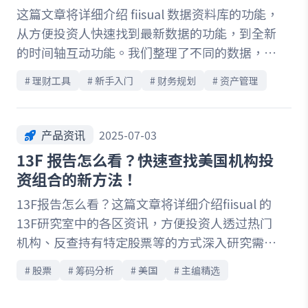
这篇文章将详细介绍 fiisual 数据资料库的功能，
从方便投资人快速找到最新数据的功能，到全新
的时间轴互动功能。我们整理了不同的数据，并
透过预先绑定的事件及分析，让投资人可以让数
# 
理财工具
# 
新手入门
# 
财务规划
# 
资产管理
据与事件更好的做连结，掌握更多市场背后的故
事。
产品资讯
2025-07-03
13F 报告怎么看？快速查找美国机构投
资组合的新方法！
13F报告怎么看？这篇文章将详细介绍fiisual 的
13F研究室中的各区资讯，方便投资人透过热门
机构、反查持有特定股票等的方式深入研究需要
的资讯。在各个机构主页中，我们整理了机构的
# 
股票
# 
筹码分析
# 
美国
# 
主编精选
持股清单、持股变化，以及各机构持仓产业的比
例变化等内容，投资人可以透过详细的分析，更