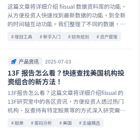
这篇文章将详细介绍 fiisual 数据资料库的功能，
从方便投资人快速找到最新数据的功能，到全新
的时间轴互动功能。我们整理了不同的数据，并
透过预先绑定的事件及分析，让投资人可以让数
# 
理财工具
# 
新手入门
# 
财务规划
# 
资产管理
据与事件更好的做连结，掌握更多市场背后的故
事。
产品资讯
2025-07-03
13F 报告怎么看？快速查找美国机构投
资组合的新方法！
13F报告怎么看？这篇文章将详细介绍fiisual 的
13F研究室中的各区资讯，方便投资人透过热门
机构、反查持有特定股票等的方式深入研究需要
的资讯。在各个机构主页中，我们整理了机构的
# 
股票
# 
筹码分析
# 
美国
# 
主编精选
持股清单、持股变化，以及各机构持仓产业的比
例变化等内容，投资人可以透过详细的分析，更