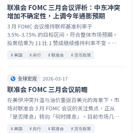
货币政策正处于转折关键，未来升息节奏与外部
联准会 FOMC 三月会议评析：中东冲突
风险如何交织，将成为市场关注焦点。
增加不确定性，上调今年通膨预期
3 月 FOMC 会议维持联邦基准利率于
3.5%-3.75% 的目标区间，符合整体市场预期。
投票结果为 11 比 1 赞成继续维持利率不变，显
示出了目前内部达成共识。然而，联准会也表明
# 
美国
# 
央行
# 
联准会
# 
货币政策
近期中东冲突对美国经济的影响时间与范围充满
不确定性，未来持续观察相关风险，并根据新的
数据以决定后续政策。
全球宏观
2026-03-17
联准会 FOMC 三月会议前瞻
在美伊冲突升温与油价重返百美元的背景下，市
场对联准会 3 月 FOMC 会议的关注焦点，正从
「是否降息」转向「何时降息」。目前市场几乎
已确定本次利率将维持不变，但真正影响资产走
# 
美国
# 
央行
# 
联准会
# 
货币政策