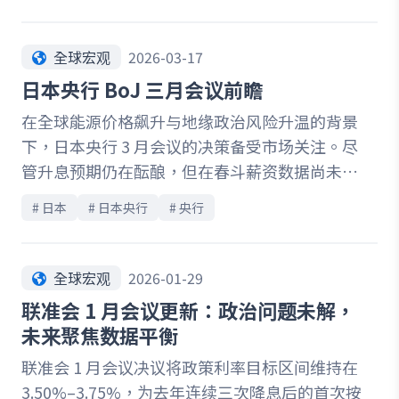
势的关键，在于联准会如何评估通膨、就业与战
争带来的外部冲击。本文深入解析三大观察重
点，包括核心通膨回落速度不如预期、劳动市场
全球宏观
2026-03-17
出现转弱迹象，以及 Powell 记者会与最新经济
日本央行 BoJ 三月会议前瞻
预测（SEP）可能释出的政策讯号。随着能源价
在全球能源价格飙升与地缘政治风险升温的背景
格上行推升未来通膨风险，联准会可能被迫延后
下，日本央行 3 月会议的决策备受市场关注。尽
降息时程，甚至重新调整政策路径。在通膨与景
管升息预期仍在酝酿，但在春斗薪资数据尚未明
气拉扯之间，本次会议将成为判断全年货币政策
朗，以及高油价对经济影响仍待评估的情况下，
走向的重要转折点。
# 
日本
# 
日本央行
# 
央行
市场普遍预期本次将按兵不动。本文深入解析日
本央行面临的关键抉择：一方面，企业投资与薪
资成长逐步支撑经济复苏；另一方面，消费疲弱
全球宏观
2026-01-29
与防御性储蓄仍限制内需动能。同时，日圆贬值
联准会 1 月会议更新：政治问题未解，
与能源价格上涨带来的输入性通膨，正逐步改变
未来聚焦数据平衡
政策风险平衡。随着市场焦点转向 4 月会议，薪
联准会 1 月会议决议将政策利率目标区间维持在
资成长是否落实、企业信心是否延续，将成为决
3.50%–3.75%，为去年连续三次降息后的首次按
定升息时点的关键。这场在通膨与成长之间的权