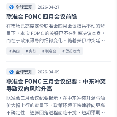
续推进货币政策正常化。然而，在通膨升温的同
全球宏观
2026-04-27
时，日本经济也面临成长放缓压力，高油价正侵
联准会 FOMC 四月会议前瞻
蚀企业获利与家庭实质所得，使日本陷入「成长
在市场已高度定价联准会四月会议按兵不动的背
偏弱、通膨偏强」的复杂环境。对市场而言，本
景下，本次 FOMC 的关键已不在利率决议本身，
次会议的重点已不只是是否升息，而是 BoJ 对政
而在于政策讯号的细微变化。随着美伊冲突延
策方向的态度正在逐步改变。在全球央行政策分
长、油价维持高档，通膨路径的不确定性再度升
歧扩大的背景下，日本货币政策的下一步，正成
# 
美国
# 
央行
# 
联准会
# 
货币政策
温，市场开始重新评估降息时点与政策空间。同
为市场重新定价的重要变数。
时，劳动市场虽呈现降温迹象，但整体仍具韧
性，使联准会在通膨与就业之间的权衡更加复
全球宏观
2026-04-09
杂。此外，主席交接与潜在政策框架调整，也为
联准会 FOMC 三月会议纪要：中东冲突
中长期货币政策带来新的变数。本文将从通膨风
导致双向风险升高
险、劳动市场动态与政策沟通三大面向切入，解
联准会三月会议纪要揭示，在中东冲突升温与油
析联准会如何在高度不确定环境中调整决策逻
价大幅上行的背景下，政策环境正快速转向更高
辑，并探讨其对市场预期与资产价格的潜在影
不确定性。通膨回落进程面临干扰，短期预期擡
响。