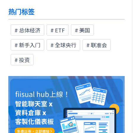
会独立性议题也可能影响市场对后续政策路径的
热门标签
定价。整体而言，市场对今年降息预期偏向下半
年才启动，全年约 2 码的情境，后续仍需视通膨
与就业数据变化而定。
#
总体经济
#
ETF
#
美国
#
新手入门
#
全球央行
#
联准会
#
投资