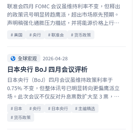
联准会四月 FOMC 会议虽维持利率不变，但释出
的政策讯号明显转趋鹰派，超出市场原先预期。
声明稿强化通膨压力描述，并将能源价格上行与
地缘政治风险纳入核心考量，显示决策层对通膨
# 
美国
# 
央行
# 
联准会
# 
货币政策
黏着性的警戒正在升温。同时，投票结果出现 8
比 4 分歧，创下数十年罕见纪录，反映内部对未
来政策路径的意见分裂加剧。在此背景下，市场
全球宏观
2026-04-28
迅速下修降息预期，利率维持高档的时间可能延
日本央行 BoJ 四月会议评析
长，风险资产亦承压波动。整体而言，本次会议
日本央行（BoJ）四月会议虽维持政策利率于
传递出关键讯号：在通膨与外部不确定性尚未明
0.75% 不变，但整体讯号已明显转向更偏鹰派立
朗前，联准会短期内不急于转向宽松，政策走向
场。此次会议不仅反对升息票数扩大至 3 票，更
将更依赖后续数据与地缘局势发展。
反映决策层对通膨上行风险的警戒正在升温。随
# 
日本
# 
央行
# 
日本央行
# 
主编精选
着中东局势推升油价、春斗薪资增幅维持高档，
# 
货币政策
以及企业转嫁成本能力增强，BoJ 大幅上修未来
通膨预测，并重申若经济与物价符合预期，将持