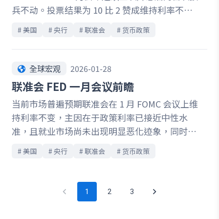
兵不动。投票结果为 10 比 2 赞成维持利率不
衡，正为日本货币政策走向埋下重要伏笔。
变，显示委员会内部对暂停降息、先观察数据的
# 
美国
# 
央行
# 
联准会
# 
货币政策
共识相对集中，两位反对者主张降息 1 码，反映
仍有少数官员倾向更快启动宽松。
全球宏观
2026-01-28
联准会 FED 一月会议前瞻
当前市场普遍预期联准会在 1 月 FOMC 会议上维
持利率不变，主因在于政策利率已接近中性水
准，且就业市场尚未出现明显恶化迹象，同时通
膨虽有降温但仍高于 2% 目标，使联准会更倾向
# 
美国
# 
央行
# 
联准会
# 
货币政策
「暂停降息、等待数据」的审慎策略。本次会议
虽不公布 SEP 与点阵图，但声明稿措辞与主席
Powell 记者会将成为关键观察焦点，包含对经济
1
2
3
成长、劳动市场风险、通膨回落动能及未来降息
节奏的暗示；此外，委员会内部立场分歧与联准