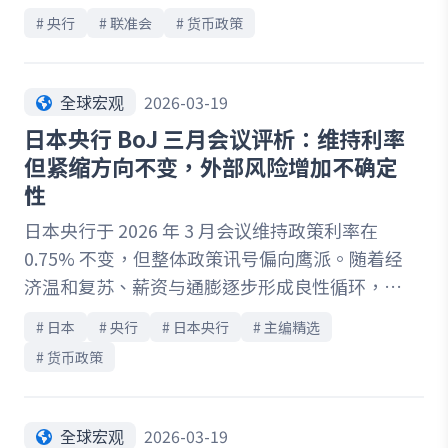
升，降息时点可能延后，甚至重新浮现升息讨
# 
央行
# 
联准会
# 
货币政策
论。另一方面，劳动市场虽维持表面稳定，但结
构性疲弱与低招聘环境，使其对经济冲击更加敏
感；信贷市场则呈现明显分化，潜在风险逐步累
全球宏观
2026-03-19
积。在此背景下，联准会决策由单向宽松预期转
日本央行 BoJ 三月会议评析：维持利率
为双向权衡，市场定价逻辑亦面临重塑。本文将
但紧缩方向不变，外部风险增加不确定
带你拆解纪要关键讯号，掌握政策与市场的下一
性
步方向。
日本央行于 2026 年 3 月会议维持政策利率在
0.75% 不变，但整体政策讯号偏向鹰派。随着经
济温和复苏、薪资与通膨逐步形成良性循环，央
行明确保留升息空间，并对未来物价上行风险保
# 
日本
# 
央行
# 
日本央行
# 
主编精选
持警觉。同时，地缘政治与油价波动加剧，使决
# 
货币政策
策内部分歧升温，也提升政策路径的不确定性。
总裁植田的发言进一步强化市场对短期升息的预
期，四月行动机率显著上升。本次会议凸显日本
全球宏观
2026-03-19